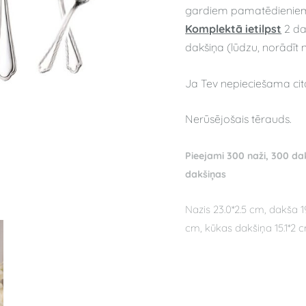
gardiem pamatēdieniem, k
Komplektā ietilpst
2 da
dakšiņa
(lūdzu, norādīt 
Ja Tev nepieciešama cit
Nerūsējošais tērauds.
Pieejami 300 naži, 300 da
dakšiņas
Nazis 23.0*2.5 cm, dakša 19
cm, kūkas dakšiņa
15.1*2 