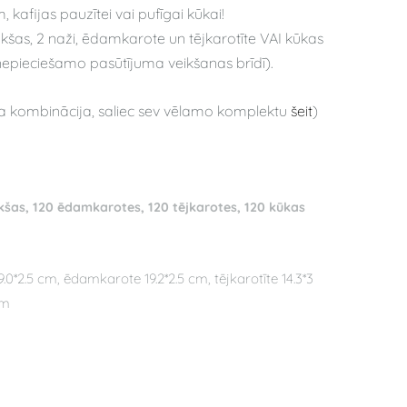
afijas pauzītei vai pufīgai kūkai!
kšas, 2 naži,
ēdamkarote un tējkarotīte VAI kūkas
nepieciešamo pasūtījuma veikšanas brīdī).
a kombinācija, saliec sev vēlamo komplektu
šeit
)
kšas, 120 ēdamkarotes, 120 tējkarotes, 120 kūkas
.0*2.5 cm, ēdamkarote 19.2*2.5 cm, tējkarotīte 14.3*3
cm