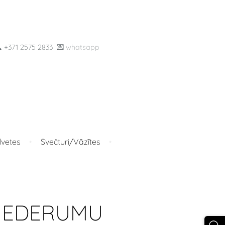

+371 2575 2833
💌
whatsapp
lvetes
Svečturi/Vāzītes
PIEDERUMU