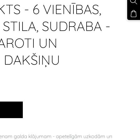
S - 6 VIENĪBAS,
STILA, SUDRABA -
AROTI UN
 DAKŠIŅU
Ā
ikvienam galda klājumam - apetelīgām uzkodām un