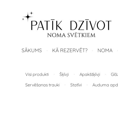
SĀKUMS
KĀ REZERVĒT?
NOMA
Visi produkti
Šķīvji
Apakššķīvji
Glā
Servēšanas trauki
Statīvi
Auduma apd