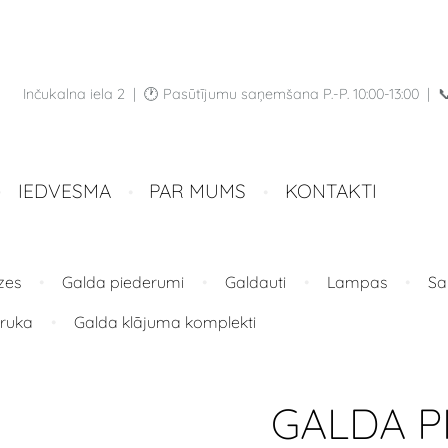
Inčukalna iela 2 |
🕐 Pasūtījumu saņemšana P.-P.
10:00-13:00 | 
IEDVESMA
PAR MUMS
KONTAKTI
zes
Galda piederumi
Galdauti
Lampas
Sa
ruka
Galda klājuma komplekti
GALDA 