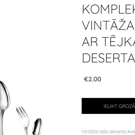
KOMPLEKT
VINTĀŽA 
AR TĒJK
DESERTA
€2.00
IELIKT GROZ
Vintāža stila akcents 