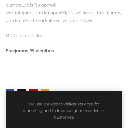
bumbiņu/pērlīšu apmali.
Izmantojams gan kā apakššķīvis svētku galda klājumos,
gan kā uzkodu vai kūku servējamais šķīvis.
Ø 30 cm, porcelāns
Pieejamas 99 vienības
We use cookies to deliver services, for
marketing and to improve your experience.
Customize
IEDVESMA
SĪKDATNES