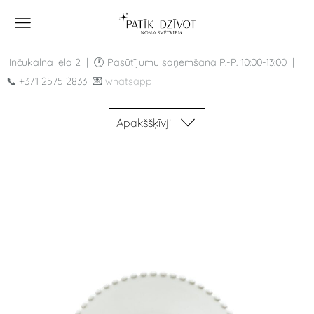
Inčukalna iela 2 |
🕐 Pasūtījumu saņemšana P.-P.
10:00-13:00 |
📞
+371 2575 2833
💌
whatsapp
Apakššķīvji