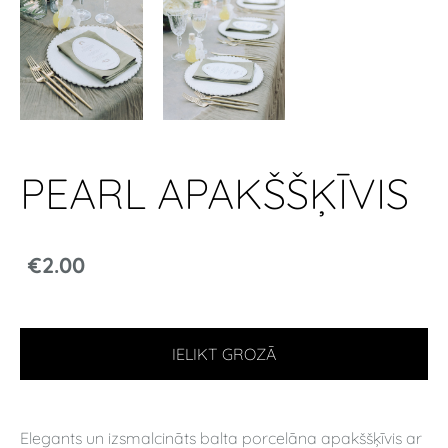
PEARL APAKŠŠĶĪVIS
€2.00
IELIKT GROZĀ
Elegants un izsmalcināts balta porcelāna apakššķīvis ar