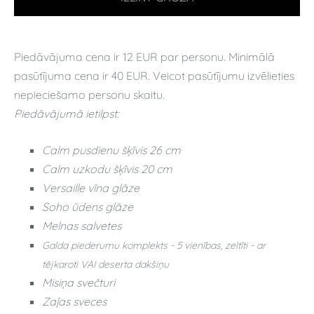
Piedāvājuma cena ir 12 EUR par personu. Minimālā
pasūtījuma cena ir 40 EUR. Veicot pasūtījumu izvēlieties
nepieciešamo personu skaitu.
Piedāvājumā ietilpst:
Calm pusdienu šķīvis 26 cm
Calm uzkodu šķīvis 20 cm
Versaille vīna glāze
Soho ūdens glāze
Melnas salvetes
Galda piederumu komplekts - 5 vienības, zeltīti - ar
tējkaroti VAI deserta dakšiņu
Misiņa svečturi
Zaļas sveces