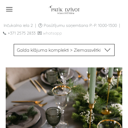
Inčukalna iela 2 |
🕐 Pasūtījumu saņemšana P.-P.
10:00-13:00 |
📞
+371 2575 2833
💌
whatsapp
Galda klājuma komplekti > Ziemassvētki