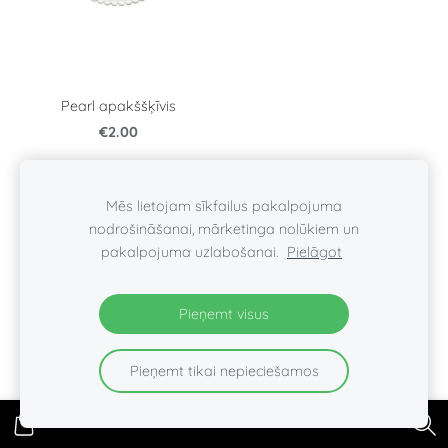
Pearl apakššķīvis
€2.00
Mēs lietojam sīkfailus pakalpojuma
nodrošināšanai, mārketinga nolūkiem un
IEDVESMA
SĪKDATNES
pakalpojuma uzlabošanai.
Pielāgot
Pieņemt visus
Pieņemt tikai nepieciešamos