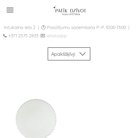
Inčukalna iela 2 |
🕐 Pasūtījumu saņemšana P.-P.
10:00-13:00 |
📞
+371 2575 2833
💌
whatsapp
Apakššķīvji